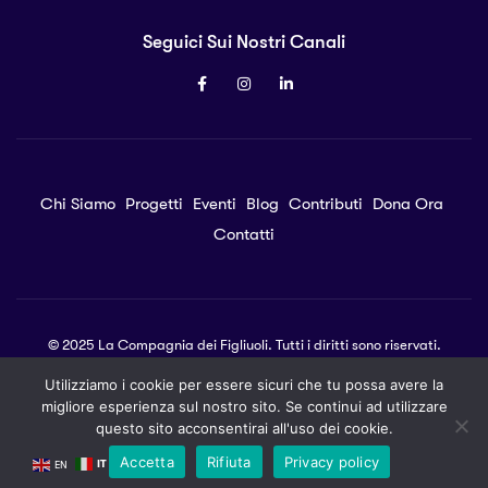
Seguici Sui Nostri Canali
Chi Siamo
Progetti
Eventi
Blog
Contributi
Dona Ora
Contatti
© 2025 La Compagnia dei Figliuoli. Tutti i diritti sono riservati.
Utilizziamo i cookie per essere sicuri che tu possa avere la
MUadv
migliore esperienza sul nostro sito. Se continui ad utilizzare
questo sito acconsentirai all'uso dei cookie.
Privacy Policy
Accetta
Rifiuta
Privacy policy
IT
EN