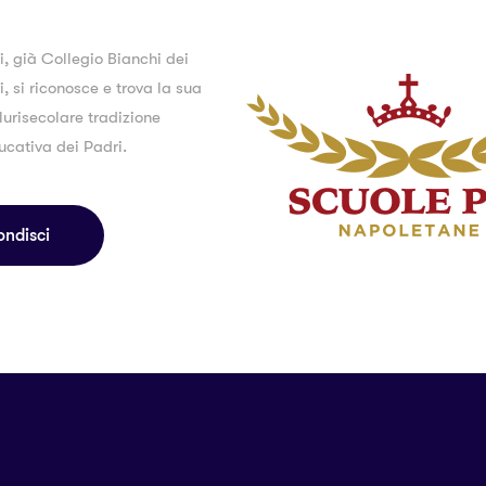
i, già Collegio Bianchi dei
, si riconosce e trova la sua
lurisecolare tradizione
ucativa dei Padri.
ondisci