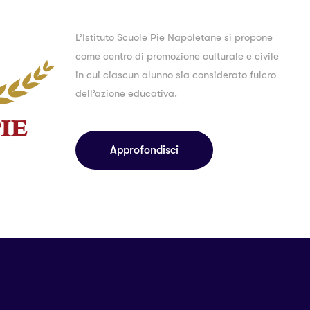
L’Istituto Scuole Pie Napoletane si propone
come centro di promozione culturale e civile
in cui ciascun alunno sia considerato fulcro
dell’azione educativa.
Approfondisci