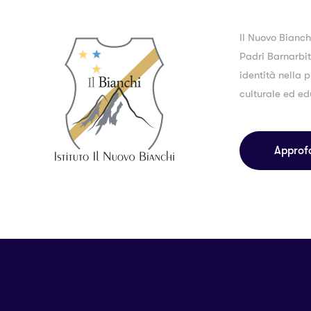
Il Nuovo Bianch
Padri Barnarbiti
identità nella p
culturale ed ed
Approf