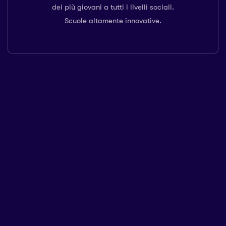
dei più giovani a tutti i livelli sociali.
Scuole altamente innovative.