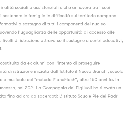
inalità sociali e assistenziali e che annovera tra i suoi
di sostenere le famiglie in difficoltà sul territorio campano
formativi a sostegno di tutti i componenti del nucleo
uovendo l’uguaglianza delle opportunità di accesso alle
e livelli di istruzione attraverso il sostegno a centri educativi,
i.
costituita da ex alunni con l’intento di proseguire
vità di istruzione iniziata dall’Istituto il Nuovo Bianchi, scuola
ue e musicale col “metodo PianoFlash”, oltre 150 anni fa. In
successo, nel 2021 La Compagnia dei Figliuoli ha rilevato un
stito fino ad ora da sacerdoti: L’Istituto Scuole Pie dei Padri