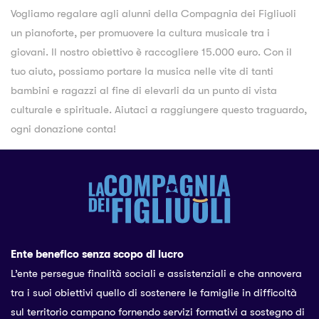
Vogliamo regalare agli alunni della Compagnia dei Figliuoli
un pianoforte, per promuovere la cultura musicale tra i
giovani. Il nostro obiettivo è raccogliere 15.000 euro. Con il
tuo aiuto, possiamo portare la musica nelle vite di tanti
bambini e ragazzi al fine di elevarli da un punto di vista
culturale e spirituale. Aiutaci a raggiungere questo traguardo,
ogni donazione conta!
Ente benefico senza scopo di lucro
L’ente persegue finalità sociali e assistenziali e che annovera
tra i suoi obiettivi quello di sostenere le famiglie in difficoltà
sul territorio campano fornendo servizi formativi a sostegno di