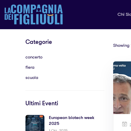
Chi Si
Categorie
Showing t
concerto
fiera
scuola
Ultimi Eventi
European biotech week
2025
2
1 Ott, 2025