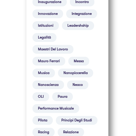
Inaugurazione
Incontro
Innovazione
Integrazione
Istituzioni
Leadershship
Legalità
Maestri Del Lavoro
Mauro Ferrari
Messa
Musica
Nanopiccerella
Nanoscienza
Neaco
OLI
Paura
Performance Musicale
Pilota
Principi Degli Studi
Racing
Relazione